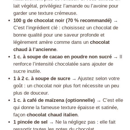
lait végétal, privilégiez l’amande ou l’avoine pour
garder une texture crémeuse.
100 g de chocolat noir (70 % recommandé)
→
C’est l’ingrédient clé : choisissez un chocolat de
bonne qualité pour une saveur profonde et
légèrement amère comme dans un
chocolat
chaud à l’ancienne
.
1 c. à soupe de cacao en poudre non sucré
→ Il
renforce l’intensité chocolatée sans ajouter de
sucre inutile.
1 à 2 c. à soupe de sucre
→ Ajustez selon votre
goût : un chocolat noir plus fort nécessite un peu
plus de douceur.
1 c. à café de maïzena (optionnelle)
→ C’est elle
qui donne la fameuse texture épaisse et satinée,
façon
chocolat chaud italien
.
1 pincée de sel
→ Ne la négligez pas : elle fait
ressortir toutes les notes du chocolat.