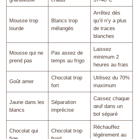
Arrêtez dès
Mousse trop
Blancs trop
qu’il n’y a plus
lourde
mélangés
de traces
blanches
Laissez
Mousse qui ne
Pas assez de
minimum 2
prend pas
temps au frigo
heures au frais
Chocolat trop
Utilisez du 70%
Goût amer
fort
maximum
Cassez chaque
Jaune dans les
Séparation
œuf dans un
blancs
imprécise
bol séparé
Réchauffez
Chocolat qui
Chocolat trop
légèrement au
fige
froid