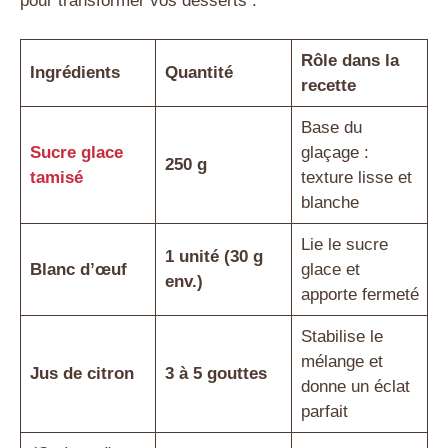
pour transformer vos desserts :
Rôle dans la
Ingrédients
Quantité
recette
Base du
Sucre glace
glaçage :
250 g
tamisé
texture lisse et
blanche
Lie le sucre
1 unité (30 g
Blanc d’œuf
glace et
env.)
apporte fermeté
Stabilise le
mélange et
Jus de citron
3 à 5 gouttes
donne un éclat
parfait