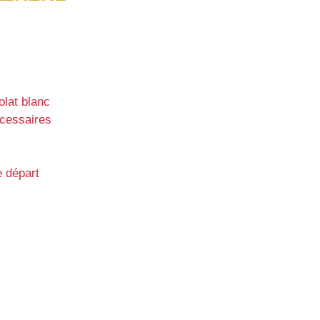
olat blanc
écessaires
e départ