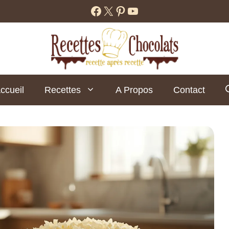
Facebook
X
Pinterest
YouTube
ccueil
Recettes
A Propos
Contact