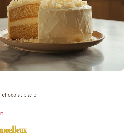
 chocolat blanc
un
moelleux