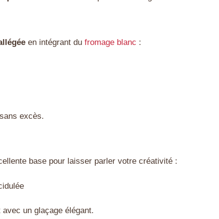
allégée
en intégrant du
fromage blanc
:
sans excès.
llente base pour laisser parler votre créativité :
cidulée
t avec un glaçage élégant.