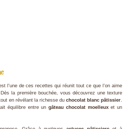
nc
st l’une de ces recettes qui réunit tout ce que l’on aime
é. Dès la première bouchée, vous découvrez une texture
tout en révélant la richesse du
chocolat blanc pâtissier
.
ait équilibre entre un
gâteau chocolat moelleux
et un
s propose. Grâce à quelques
astuces pâtissiers
et à