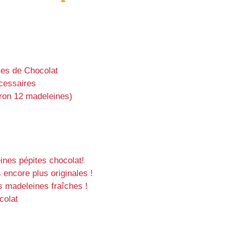
tes de Chocolat
cessaires
iron 12 madeleines)
nes pépites chocolat!
encore plus originales !
s madeleines fraîches !
colat