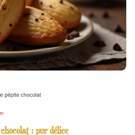
e pépite chocolat
un
 chocolat : pur délice