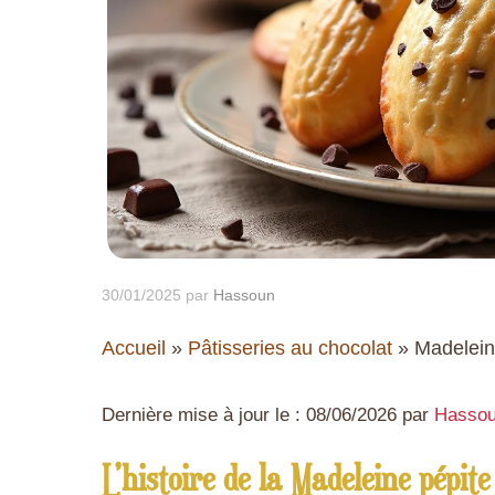
30/01/2025
par
Hassoun
Accueil
»
Pâtisseries au chocolat
»
Madelein
Dernière mise à jour le : 08/06/2026 par
Hasso
L’histoire de la Madeleine pépite