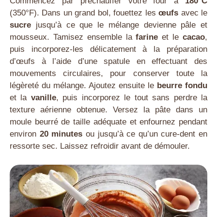
Commencez par préchauffer votre four à
180°C
(350°F). Dans un grand bol, fouettez les
œufs
avec le
sucre
jusqu’à ce que le mélange devienne pâle et
mousseux. Tamisez ensemble la
farine
et le
cacao
,
puis incorporez-les délicatement à la préparation
d’œufs à l’aide d’une spatule en effectuant des
mouvements circulaires, pour conserver toute la
légèreté du mélange. Ajoutez ensuite le
beurre fondu
et la
vanille
, puis incorporez le tout sans perdre la
texture aérienne obtenue. Versez la pâte dans un
moule beurré de taille adéquate et enfournez pendant
environ
20 minutes
ou jusqu’à ce qu’un cure-dent en
ressorte sec. Laissez refroidir avant de démouler.